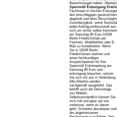
Bestimmungen halten. Überlasse
Sperrmüll Entsorgung Entrüm
Fachmann in Sachen Entsorgun
den einschlägigen gesetzliche
abgeholt und beim Recyclinghof 
Zuverlässigkeit, seine Seriosit
jeden Auftrag professionell aus
sich um nichts selbst kümmer
am Samstag 80 Euro 10249
Berlin Friedrichshain per
Festnetz, Mobiltelefon oder E-
Mail zu kontaktieren. Wenn
Sie in 10249 Berlin
Friedrichshain wohnen und
einen fachkundigen
Ansprechpartner für Ihre
Sperrmüll Entrümpelung am
Samstag 80 Euro und -
entsorgung brauchen, setzen
Sie sich mit uns in Verbindung.
Alle Arbeiten werden
sachgemäß ausgeführt. Das
betrifft auch die Demontage
von Möbeln.
Selbstverständlich können Sie
sich voll und ganz auf uns
verlassen, wenn es darum
geht, Schränke abzubauen und
der angemessenen
Bestimmung zuzuführen. Ihre