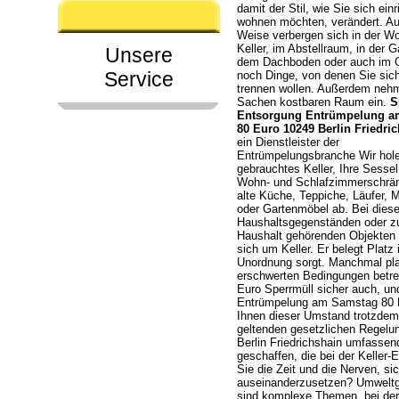
damit der Stil, wie Sie sich ein
wohnen möchten, verändert. Au
Weise verbergen sich in der W
Keller, im Abstellraum, in der G
Unsere
dem Dachboden oder auch im 
Service
noch Dinge, von denen Sie sic
trennen wollen. Außerdem neh
Sachen kostbaren Raum ein.
S
Entsorgung Entrümpelung a
80 Euro 10249 Berlin Friedri
ein Dienstleister der
Entrümpelungsbranche Wir hole
gebrauchtes Keller, Ihre Sessel
Wohn- und Schlafzimmerschrän
alte Küche, Teppiche, Läufer, 
oder Gartenmöbel ab. Bei dies
Haushaltsgegenständen oder 
Haushalt gehörenden Objekten 
sich um Keller. Er belegt Platz
Unordnung sorgt. Manchmal pla
erschwerten Bedingungen betre
Euro Sperrmüll sicher auch, un
Entrümpelung am Samstag 80 E
Ihnen dieser Umstand trotzdem 
geltenden gesetzlichen Regelun
Berlin Friedrichshain umfasse
geschaffen, die bei der Kelle
Sie die Zeit und die Nerven, si
auseinanderzusetzen? Umweltg
sind komplexe Themen, bei den