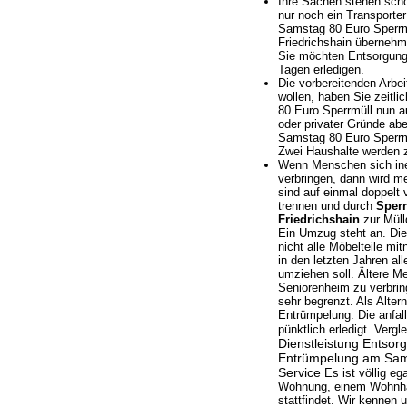
Ihre Sachen stehen scho
nur noch ein Transporte
Samstag 80 Euro Sperrm
Friedrichshain übernehm
Sie möchten Entsorgung
Tagen erledigen.
Die vorbereitenden Arbe
wollen, haben Sie zeit
80 Euro Sperrmüll nun a
oder privater Gründe ab
Samstag 80 Euro Sperrm
Zwei Haushalte werden
Wenn Menschen sich ine
verbringen, dann wird m
sind auf einmal doppelt 
trennen und durch
Sper
Friedrichshain
zur Müll
Ein Umzug steht an. Die
nicht alle Möbelteile m
in den letzten Jahren a
umziehen soll. Ältere M
Seniorenheim zu verbring
sehr begrenzt. Als Alter
Entrümpelung. Die anfal
pünktlich erledigt. Verg
Dienstleistung Entso
Entrümpelung am Sams
Service
Es ist völlig e
Wohnung, einem Wohnhau
stattfindet. Wir kennen 