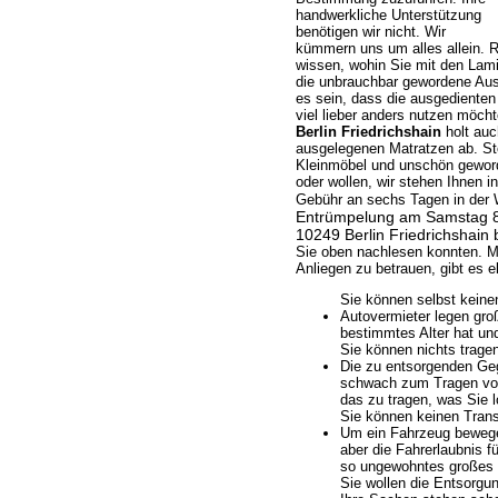
handwerkliche Unterstützung
benötigen wir nicht. Wir
kümmern uns um alles allein. R
wissen, wohin Sie mit den Lami
die unbrauchbar gewordene Aus
es sein, dass die ausgedienten
viel lieber anders nutzen möch
Berlin Friedrichshain
holt auc
ausgelegenen Matratzen ab. St
Kleinmöbel und unschön gewor
oder wollen, wir stehen Ihnen i
Gebühr an sechs Tagen in der
Entrümpelung am Samstag 8
10249 Berlin Friedrichshain
Sie oben nachlesen konnten. M
Anliegen zu betrauen, gibt es e
Sie können selbst keine
Autovermieter legen gro
bestimmtes Alter hat und
Sie können nichts trage
Die zu entsorgenden Gege
schwach zum Tragen von 
das zu tragen, was Sie 
Sie können keinen Trans
Um ein Fahrzeug bewegen
aber die Fahrerlaubnis fü
so ungewohntes großes 
Sie wollen die Entsorgu