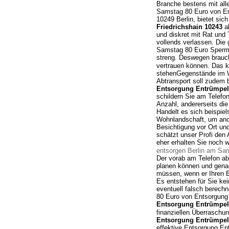
Branche bestens mit al
Samstag 80 Euro von En
10249 Berlin, bietet sic
Friedrichshain 10243
al
und diskret mit Rat und 
vollends verlassen. Die
Samstag 80 Euro Sperrmü
streng. Deswegen brauch
vertrauen können. Das k
stehenGegenstände im W
Abtransport soll zudem 
Entsorgung Entrümpelu
schildern Sie am Telefon
Anzahl, andererseits d
Handelt es sich beispiel
Wohnlandschaft, um and
Besichtigung vor Ort und
schätzt unser Profi den 
eher erhalten Sie noch 
entsorgen Berlin am Sa
Der vorab am Telefon abg
planen können und genau
müssen, wenn er Ihren 
Es entstehen für Sie kei
eventuell falsch berec
80 Euro von Entsorgung
Entsorgung Entrümpelu
finanziellen Überraschu
Entsorgung Entrümpelu
effektive Entsorgung En