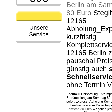
Berlin am Sa
80 Euro
Stegli
12165
Unsere
Abholung_Exp
Service
kurzfristig
Komplettservic
12165 Berlin 
pauschal Prei
günstig auch
Schnellservi
ohne Termin V
Sperrmüll Entsorgung Entrümp
Entrümpelung am Samstag 80 E
sofort Express_Abholung Komple
Schnellservice zum Pauschalp
Samstag 80 Euro
wir haben jed