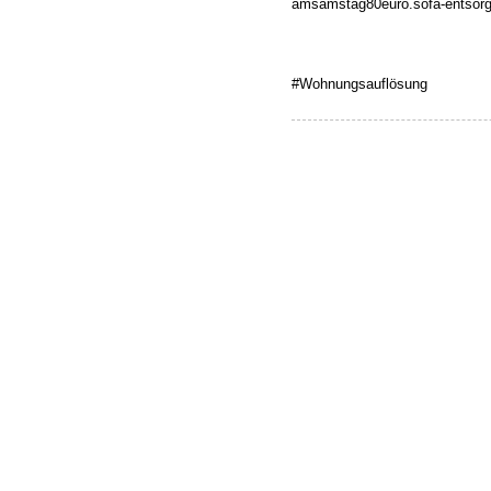
amsamstag80euro.sofa-entsorge
#Wohnungsauflösung