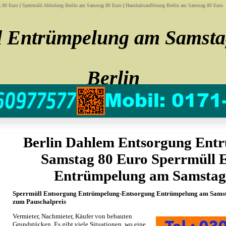
 80 Euro
|
Sperrmüll Abholung Berlin am Samstag 80 Euro
|
Haushaltsauflösung Berlin am Samstag 80 Euro
l Entrümpelung am Samsta
Berlin
Sofort noch heute Sperrmüll Entrümpelung am Samstag 80 Euro
Berlin Dahlem Entsorgung Ent
Samstag 80 Euro Sperrmüll 
Entrümpelung am Samstag
Sperrmüll Entsorgung Entrümpelung-Entsorgung Entrümpelung am Samsta
zum Pauschalpreis
Vermieter, Nachmieter, Käufer von bebauten
Grundstücken, Es gibt viele Situationen, wo eine