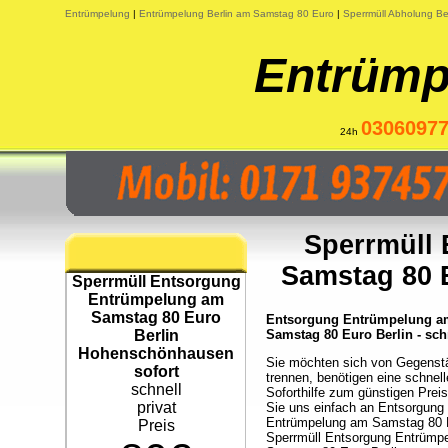
Entrümpelung
|
Entrümpelung Berlin am Samstag 80 Euro
|
Sperrmüll Abholung Be
Entrümp
0306097
24h
Sperrmüll
Samstag 80 
Sperrmüll Entsorgung
Entrümpelung am
Samstag 80 Euro
Entsorgung Entrümpelung a
Berlin
Samstag 80 Euro Berlin - sch
Hohenschönhausen
Sie möchten sich von Gegenst
sofort
trennen, benötigen eine schnell
schnell
Soforthilfe zum günstigen Prei
privat
Sie uns einfach an Entsorgung
Entrümpelung am Samstag 80 
Preis
Sperrmüll Entsorgung Entrümp