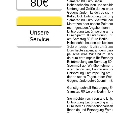
80€
Samstag 80 Euro Berlin
Hohenschönhausen und schilde
Umfang und Größe der zu ents
Gegenstände. Handelt es sich 
Keller, Eck Entsorgung Entrü
Samstag 80 Euro Sperrmüll od
Matratzen oder andere Polster
recht genauen Angaben kann I
Unsere
Entsorgung Entrümpelung am 
Euro Sperrmüll Entsorgung En
Service
am Samstag 80 Euro Berlin
Hohenschönhausen ein konkret
Sofa entsorgen Berlin am Sam
Euro
heute sagen, an dem garan
pauschal wird. Wir sind im Ha
da zum entrümpeln Ihr Entsorg
Entrümpelung am Samstag 80 
Sperrmüll ab. Wir übernehmen
alten Teppichen, Fahrrädern u
Entsorgung Entrümpelung am Sa
der an sechs Tagen in der Woch
Gegenstände sofort übernimmt
Günstig, schnell Entsorgung 
Samstag 80 Euro in Berlin Ho
Sie möchten sich von alte Ent
Entsorgung Entrümpelung am 
Euro Berlin Hohenschönhausen g
Ihnen da und Entsorgung Entrü