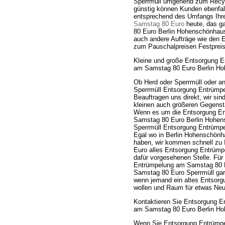
Sperrmüll umgehend zum Recyc
günstig können Kunden ebenfall
entsprechend des Umfangs Ihr
Samstag 80 Euro
heute, das ga
80 Euro Berlin Hohenschönhau
auch andere Aufträge wie den
zum Pauschalpreisen Festpreis 
Kleine und große Entsorgung 
am Samstag 80 Euro Berlin Ho
Ob Herd oder Sperrmüll oder 
Sperrmüll Entsorgung Entrümp
Beauftragen uns direkt, wir sin
kleinen auch größeren Gegenst
Wenn es um die Entsorgung En
Samstag 80 Euro Berlin Hohen
Sperrmüll Entsorgung Entrümp
Egal wo in Berlin Hohenschön
haben, wir kommen schnell zu 
Euro alles Entsorgung Entrümp
dafür vorgesehenen Stelle. Fü
Entrümpelung am Samstag 80 E
Samstag 80 Euro Sperrmüll gara
wenn jemand ein altes Entsorg
wollen und Raum für etwas Ne
Kontaktieren Sie Entsorgung 
am Samstag 80 Euro Berlin Hoh
Wenn Sie Entsorgung Entrümpe