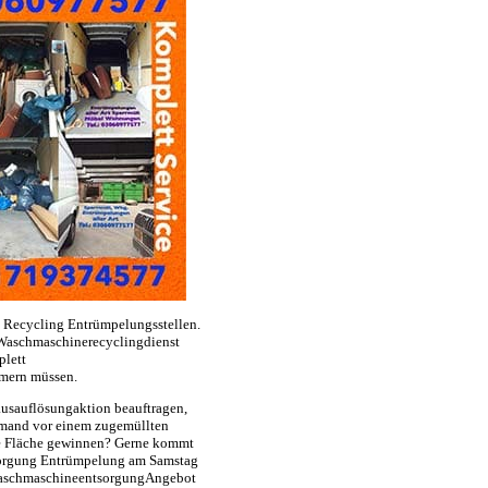
 Recycling Entrümpelungsstellen.
aschmaschinerecyclingdienst
plett
mmern müssen.
usauflösungaktion beauftragen,
jemand vor einem zugemüllten
ge Fläche gewinnen? Gerne kommt
tsorgung Entrümpelung am Samstag
l WaschmaschineentsorgungAngebot