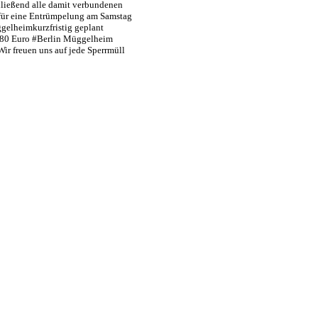
ließend alle damit verbundenen
 für eine Entrümpelung am Samstag
elheimkurzfristig geplant
g 80 Euro #Berlin Müggelheim
Wir freuen uns auf jede Sperrmüll