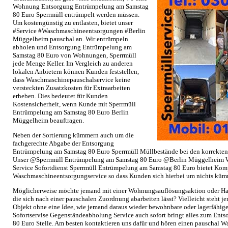
Wohnung Entsorgung Entrümpelung am Samstag
80 Euro Sperrmüll entrümpelt werden müssen.
Um kostengünstig zu entlasten, bietet unser
#Service #Waschmaschineentsorgungen #Berlin
Müggelheim pauschal an. Wir entrümpeln
abholen und Entsorgung Entrümpelung am
Samstag 80 Euro von Wohnungen, Sperrmüll
jede Menge Keller. Im Vergleich zu anderen
lokalen Anbietern können Kunden feststellen,
dass Waschmaschinepauschalservice keine
versteckten Zusatzkosten für Extraarbeiten
erheben. Dies bedeutet für Kunden
Kostensicherheit, wenn Kunde mit Sperrmüll
Entrümpelung am Samstag 80 Euro Berlin
Müggelheim beauftragen.
Neben der Sortierung kümmern auch um die
fachgerechte Abgabe der Entsorgung
Entrümpelung am Samstag 80 Euro Sperrmüll Müllbestände bei den korrekten
Unser @Sperrmüll Entrümpelung am Samstag 80 Euro @Berlin Müggelheim W
Service Sofortdienst Sperrmüll Entrümpelung am Samstag 80 Euro bietet Kom
Waschmaschineentsorgungservice so dass Kunden sich hierbei um nichts kü
Möglicherweise möchte jemand mit einer Wohnungsauflösungsaktion oder Ha
die sich nach einer pauschalen Zuordnung abarbeiten lässt? Vielleicht steht 
Objekt ohne eine Idee, wie jemand daraus wieder bewohnbare oder lagerfähi
Sofortservise Gegenständeabholung Service auch sofort bringt alles zum En
80 Euro Stelle. Am besten kontaktieren uns dafür und hören einen pauscha