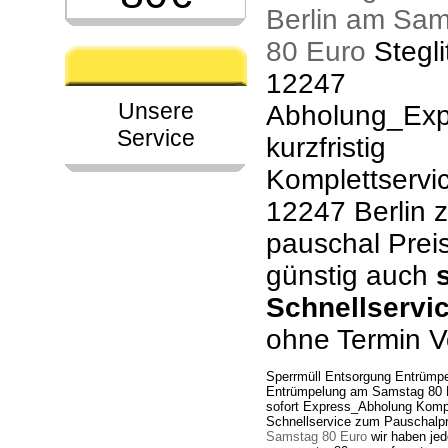
Berlin am Sa
80 Euro
Stegli
12247
Unsere
Abholung_Exp
Service
kurzfristig
Komplettservic
12247 Berlin 
pauschal Prei
günstig auch
Schnellservi
ohne Termin V
Sperrmüll Entsorgung Entrümp
Entrümpelung am Samstag 80 E
sofort Express_Abholung Komple
Schnellservice zum Pauschalp
Samstag 80 Euro
wir haben jed