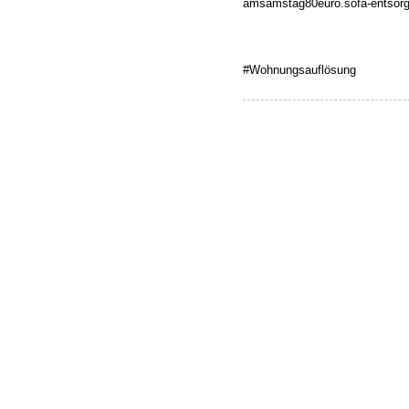
amsamstag80euro.sofa-entsorge
#Wohnungsauflösung