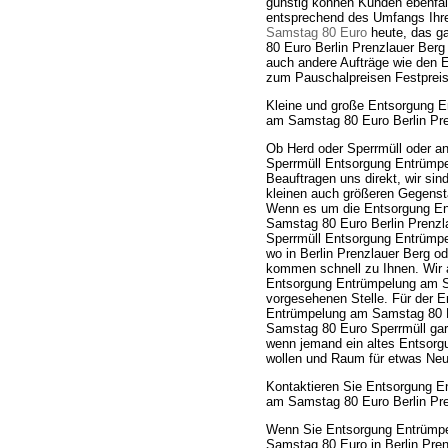
günstig können Kunden ebenfall
entsprechend des Umfangs Ihr
Samstag 80 Euro
heute, das ga
80 Euro Berlin Prenzlauer Ber
auch andere Aufträge wie den
zum Pauschalpreisen Festpreis 
Kleine und große Entsorgung 
am Samstag 80 Euro Berlin Pre
Ob Herd oder Sperrmüll oder 
Sperrmüll Entsorgung Entrümpe
Beauftragen uns direkt, wir sin
kleinen auch größeren Gegenst
Wenn es um die Entsorgung En
Samstag 80 Euro Berlin Prenzl
Sperrmüll Entsorgung Entrümpe
wo in Berlin Prenzlauer Berg 
kommen schnell zu Ihnen. Wir 
Entsorgung Entrümpelung am Sa
vorgesehenen Stelle. Für der 
Entrümpelung am Samstag 80 Eu
Samstag 80 Euro Sperrmüll gara
wenn jemand ein altes Entsorg
wollen und Raum für etwas Ne
Kontaktieren Sie Entsorgung 
am Samstag 80 Euro Berlin Pren
Wenn Sie Entsorgung Entrümpe
Samstag 80 Euro in Berlin Pre