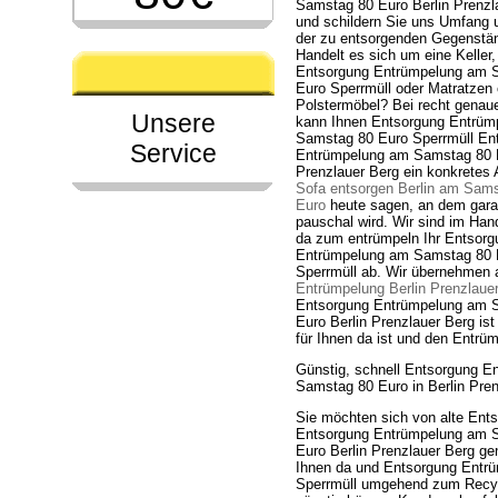
Samstag 80 Euro Berlin Prenzl
und schildern Sie uns Umfang
der zu entsorgenden Gegenstä
Handelt es sich um eine Keller
Entsorgung Entrümpelung am 
Euro Sperrmüll oder Matratzen
Polstermöbel? Bei recht gena
Unsere
kann Ihnen Entsorgung Entrüm
Samstag 80 Euro Sperrmüll En
Service
Entrümpelung am Samstag 80 E
Prenzlauer Berg ein konkretes
Sofa entsorgen Berlin am Sam
Euro
heute sagen, an dem garan
pauschal wird. Wir sind im Ha
da zum entrümpeln Ihr Entsorg
Entrümpelung am Samstag 80 
Sperrmüll ab. Wir übernehmen 
Entrümpelung Berlin Prenzlaue
Entsorgung Entrümpelung am 
Euro Berlin Prenzlauer Berg ist
für Ihnen da ist und den Entrü
Günstig, schnell Entsorgung 
Samstag 80 Euro in Berlin Pren
Sie möchten sich von alte Ent
Entsorgung Entrümpelung am 
Euro Berlin Prenzlauer Berg gen
Ihnen da und Entsorgung Entrü
Sperrmüll umgehend zum Recyc