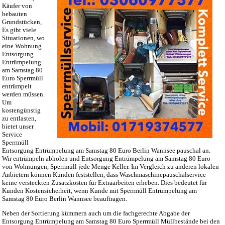
Käufer von
bebauten
Grundstücken,
Es gibt viele
Situationen, wo
eine Wohnung
Entsorgung
Entrümpelung
am Samstag 80
Euro Sperrmüll
entrümpelt
werden müssen.
Um
kostengünstig
zu entlasten,
bietet unser
Service
Sperrmüll
Entsorgung Entrümpelung am Samstag 80 Euro Berlin Wannsee pauschal an.
Wir entrümpeln abholen und Entsorgung Entrümpelung am Samstag 80 Euro
von Wohnungen, Sperrmüll jede Menge Keller. Im Vergleich zu anderen lokalen
Anbietern können Kunden feststellen, dass Waschmaschinepauschalservice
keine versteckten Zusatzkosten für Extraarbeiten erheben. Dies bedeutet für
Kunden Kostensicherheit, wenn Kunde mit Sperrmüll Entrümpelung am
Samstag 80 Euro Berlin Wannsee beauftragen.
Neben der Sortierung kümmern auch um die fachgerechte Abgabe der
Entsorgung Entrümpelung am Samstag 80 Euro Sperrmüll Müllbestände bei den