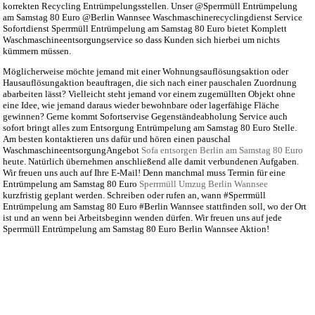
korrekten Recycling Entrümpelungsstellen. Unser @Sperrmüll Entrümpelung
am Samstag 80 Euro @Berlin Wannsee Waschmaschinerecyclingdienst Service
Sofortdienst Sperrmüll Entrümpelung am Samstag 80 Euro bietet Komplett
Waschmaschineentsorgungservice so dass Kunden sich hierbei um nichts
kümmern müssen.
Möglicherweise möchte jemand mit einer Wohnungsauflösungsaktion oder
Hausauflösungaktion beauftragen, die sich nach einer pauschalen Zuordnung
abarbeiten lässt? Vielleicht steht jemand vor einem zugemüllten Objekt ohne
eine Idee, wie jemand daraus wieder bewohnbare oder lagerfähige Fläche
gewinnen? Gerne kommt Sofortservise Gegenständeabholung Service auch
sofort bringt alles zum Entsorgung Entrümpelung am Samstag 80 Euro Stelle.
Am besten kontaktieren uns dafür und hören einen pauschal
WaschmaschineentsorgungAngebot
Sofa entsorgen Berlin am Samstag 80 Euro
heute. Natürlich übernehmen anschließend alle damit verbundenen Aufgaben.
Wir freuen uns auch auf Ihre E-Mail! Denn manchmal muss Termin für eine
Entrümpelung am Samstag 80 Euro
Sperrmüll Umzug Berlin Wannsee
kurzfristig geplant werden. Schreiben oder rufen an, wann #Sperrmüll
Entrümpelung am Samstag 80 Euro #Berlin Wannsee stattfinden soll, wo der Ort
ist und an wenn bei Arbeitsbeginn wenden dürfen. Wir freuen uns auf jede
Sperrmüll Entrümpelung am Samstag 80 Euro Berlin Wannsee Aktion!